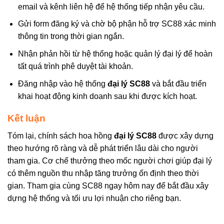
email và kênh liên hệ để hệ thống tiếp nhận yêu cầu.
Gửi form đăng ký và chờ bộ phận hỗ trợ SC88 xác minh
thông tin trong thời gian ngắn.
Nhận phản hồi từ hệ thống hoặc quản lý đại lý để hoàn
tất quá trình phê duyệt tài khoản.
Đăng nhập vào hệ thống
đại lý SC88
và bắt đầu triển
khai hoạt động kinh doanh sau khi được kích hoạt.
Kết luận
Tóm lại, chính sách hoa hồng
đại lý SC88
được xây dựng
theo hướng rõ ràng và dễ phát triển lâu dài cho người
tham gia. Cơ chế thưởng theo mốc người chơi giúp đại lý
có thêm nguồn thu nhập tăng trưởng ổn định theo thời
gian. Tham gia cùng SC88 ngay hôm nay để bắt đầu xây
dựng hệ thống và tối ưu lợi nhuận cho riêng bạn.