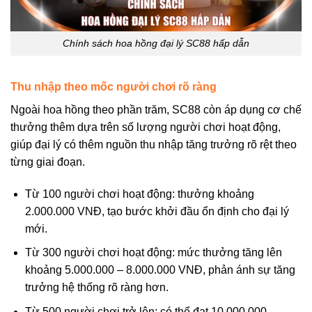
Chính sách hoa hồng đại lý SC88 hấp dẫn
Thu nhập theo mốc người chơi rõ ràng
Ngoài hoa hồng theo phần trăm, SC88 còn áp dụng cơ chế
thưởng thêm dựa trên số lượng người chơi hoạt động,
giúp đại lý có thêm nguồn thu nhập tăng trưởng rõ rệt theo
từng giai đoạn.
Từ 100 người chơi hoạt động: thưởng khoảng
2.000.000 VNĐ, tạo bước khởi đầu ổn định cho đại lý
mới.
Từ 300 người chơi hoạt động: mức thưởng tăng lên
khoảng 5.000.000 – 8.000.000 VNĐ, phản ánh sự tăng
trưởng hệ thống rõ ràng hơn.
Từ 500 người chơi trở lên: có thể đạt 10.000.000 –