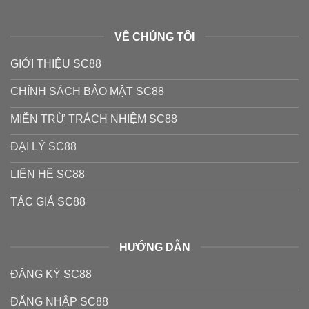
VỀ CHÚNG TÔI
GIỚI THIỆU SC88
CHÍNH SÁCH BẢO MẬT SC88
MIỄN TRỪ TRÁCH NHIỆM SC88
ĐẠI LÝ SC88
LIÊN HỆ SC88
TÁC GIẢ SC88
HƯỚNG DẪN
ĐĂNG KÝ SC88
ĐĂNG NHẬP SC88