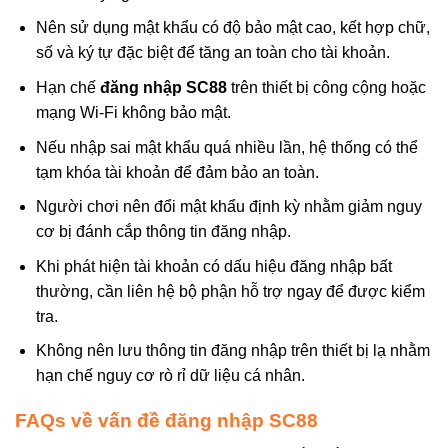
Nên sử dụng mật khẩu có độ bảo mật cao, kết hợp chữ,
số và ký tự đặc biệt để tăng an toàn cho tài khoản.
Hạn chế
đăng nhập SC88
trên thiết bị công cộng hoặc
mạng Wi-Fi không bảo mật.
Nếu nhập sai mật khẩu quá nhiều lần, hệ thống có thể
tạm khóa tài khoản để đảm bảo an toàn.
Người chơi nên đổi mật khẩu định kỳ nhằm giảm nguy
cơ bị đánh cắp thông tin đăng nhập.
Khi phát hiện tài khoản có dấu hiệu đăng nhập bất
thường, cần liên hệ bộ phận hỗ trợ ngay để được kiểm
tra.
Không nên lưu thông tin đăng nhập trên thiết bị lạ nhằm
hạn chế nguy cơ rò rỉ dữ liệu cá nhân.
FAQs về vấn đề đăng nhập SC88