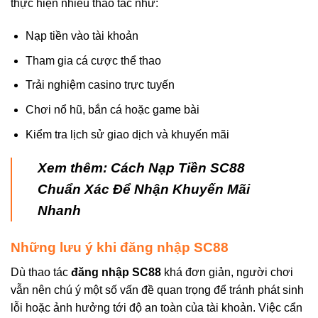
thực hiện nhiều thao tác như:
Nạp tiền vào tài khoản
Tham gia cá cược thể thao
Trải nghiệm casino trực tuyến
Chơi nổ hũ, bắn cá hoặc game bài
Kiểm tra lịch sử giao dịch và khuyến mãi
Xem thêm:
Cách Nạp Tiền SC88
Chuẩn Xác Để Nhận Khuyến Mãi
Nhanh
Những lưu ý khi đăng nhập SC88
Dù thao tác
đăng nhập SC88
khá đơn giản, người chơi
vẫn nên chú ý một số vấn đề quan trọng để tránh phát sinh
lỗi hoặc ảnh hưởng tới độ an toàn của tài khoản. Việc cẩn