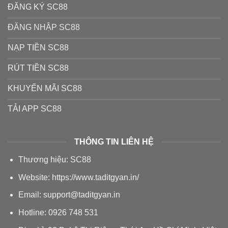
ĐĂNG KÝ SC88
ĐĂNG NHẬP SC88
NẠP TIỀN SC88
RÚT TIỀN SC88
KHUYẾN MÃI SC88
TẢI APP SC88
THÔNG TIN LIÊN HỆ
Thương hiệu: SC88
Website:
https://www.taditgyan.in/
Email:
support@taditgyan.in
Hotline: 0926 748 531