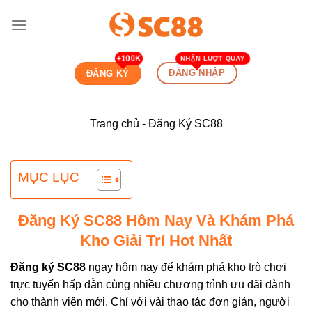
Skip
to
content
ĐĂNG NHẬP
ĐĂNG KÝ
Trang chủ
-
Đăng Ký SC88
MỤC LỤC
Đăng Ký SC88 Hôm Nay Và Khám Phá
Kho Giải Trí Hot Nhất
Đăng ký SC88
ngay hôm nay để khám phá kho trò chơi
trực tuyến hấp dẫn cùng nhiều chương trình ưu đãi dành
cho thành viên mới. Chỉ với vài thao tác đơn giản, người