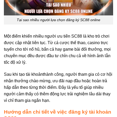
Tại sao nhiều người lựa chọn đăng ký SC88 online
Một điểm khiến nhiều người ưu tiên SC88 là kho trò chơi
được cập nhật liên tục. Từ cá cược thể thao, casino trực
tuyến cho tới nổ hũ, bắn cá hay game bài đổi thưởng, mọi
chuyên mục đều được đầu tư chỉn chu cả về hình ảnh lẫn
tốc độ xử lý.
Sau khi tạo tài khoảnthành công, người tham gia có cơ hội
nhận thưởng chào mừng, ưu đãi nạp đầu hoặc hoàn trả
hấp dẫn theo từng thời điểm. Đây là yếu tố giúp nhiều
người cảm thấy có thêm động lực trải nghiệm lâu dài thay
vì chỉ tham gia ngắn hạn.
Hướng dẫn chi tiết về việc đăng ký tài khoản