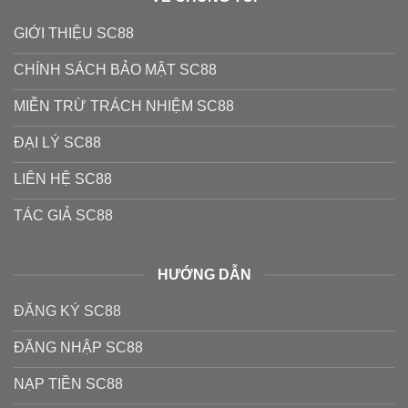
GIỚI THIỆU SC88
CHÍNH SÁCH BẢO MẬT SC88
MIỄN TRỪ TRÁCH NHIỆM SC88
ĐẠI LÝ SC88
LIÊN HỆ SC88
TÁC GIẢ SC88
HƯỚNG DẪN
ĐĂNG KÝ SC88
ĐĂNG NHẬP SC88
NẠP TIỀN SC88