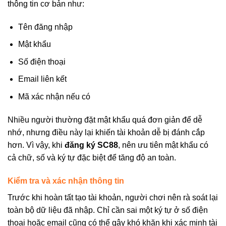
thông tin cơ bản như:
Tên đăng nhập
Mật khẩu
Số điện thoại
Email liên kết
Mã xác nhận nếu có
Nhiều người thường đặt mật khẩu quá đơn giản để dễ
nhớ, nhưng điều này lại khiến tài khoản dễ bị đánh cắp
hơn. Vì vậy, khi
đăng ký SC88
, nên ưu tiên mật khẩu có
cả chữ, số và ký tự đặc biệt để tăng độ an toàn.
Kiểm tra và xác nhận thông tin
Trước khi hoàn tất tạo tài khoản, người chơi nên rà soát lại
toàn bộ dữ liệu đã nhập. Chỉ cần sai một ký tự ở số điện
thoại hoặc email cũng có thể gây khó khăn khi xác minh tài