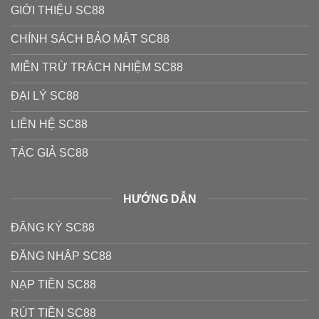
GIỚI THIỆU SC88
CHÍNH SÁCH BẢO MẬT SC88
MIỄN TRỪ TRÁCH NHIỆM SC88
ĐẠI LÝ SC88
LIÊN HỆ SC88
TÁC GIẢ SC88
HƯỚNG DẪN
ĐĂNG KÝ SC88
ĐĂNG NHẬP SC88
NẠP TIỀN SC88
RÚT TIỀN SC88