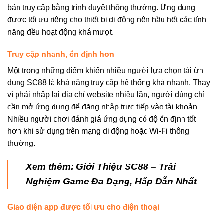
bản truy cập bằng trình duyệt thông thường. Ứng dụng
được tối ưu riêng cho thiết bị di động nên hầu hết các tính
năng đều hoạt động khá mượt.
Truy cập nhanh, ổn định hơn
Một trong những điểm khiến nhiều người lựa chọn tải ừn
dụng SC88 là khả năng truy cập hệ thống khá nhanh. Thay
vì phải nhập lại địa chỉ website nhiều lần, người dùng chỉ
cần mở ứng dụng để đăng nhập trực tiếp vào tài khoản.
Nhiều người chơi đánh giá ứng dụng có độ ổn định tốt
hơn khi sử dụng trên mạng di động hoặc Wi-Fi thông
thường.
Xem thêm:
Giới Thiệu SC88 – Trải
Nghiệm Game Đa Dạng, Hấp Dẫn Nhất
Giao diện app được tối ưu cho điện thoại