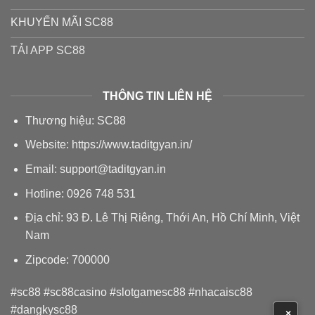
KHUYẾN MÃI SC88
TẢI APP SC88
THÔNG TIN LIÊN HỆ
Thương hiệu: SC88
Website:
https://www.taditgyan.in/
Email:
support@taditgyan.in
Hotline: 0926 748 531
Địa chỉ: 93 Đ. Lê Thị Riêng, Thới An, Hồ Chí Minh, Việt
Nam
Zipcode: 700000
#sc88 #sc88casino #slotgamesc88 #nhacaisc88
#dangkysc88
×