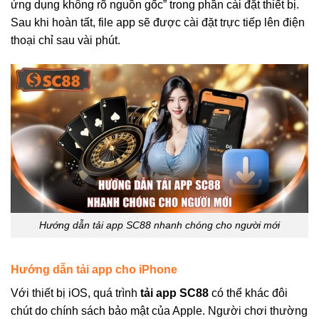
ứng dụng không rõ nguồn gốc” trong phần cài đặt thiết bị.
Sau khi hoàn tất, file app sẽ được cài đặt trực tiếp lên điện
thoại chỉ sau vài phút.
Hướng dẫn tải app SC88 nhanh chóng cho người mới
Hướng dẫn tải app cho iPhone
Với thiết bị iOS, quá trình
tải app SC88
có thể khác đôi
chút do chính sách bảo mật của Apple. Người chơi thường