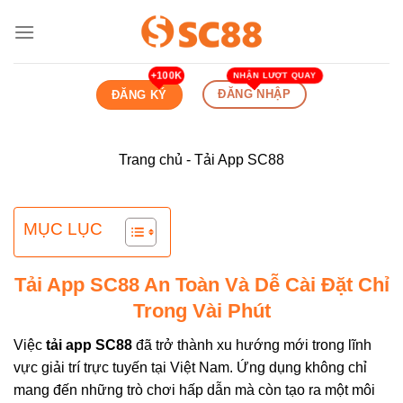
Skip
to
content
ĐĂNG NHẬP
ĐĂNG KÝ
Trang chủ
-
Tải App SC88
MỤC LỤC
Tải App SC88 An Toàn Và Dễ Cài Đặt Chỉ
Trong Vài Phút
Việc
tải app SC88
đã trở thành xu hướng mới trong lĩnh
vực giải trí trực tuyến tại Việt Nam. Ứng dụng không chỉ
mang đến những trò chơi hấp dẫn mà còn tạo ra một môi