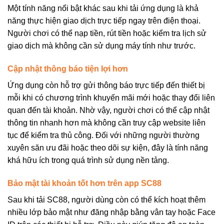
Một tính năng nổi bật khác sau khi tải ứng dụng là khả
năng thực hiện giao dịch trực tiếp ngay trên điện thoại.
Người chơi có thể nạp tiền, rút tiền hoặc kiểm tra lịch sử
giao dịch mà không cần sử dụng máy tính như trước.
Cập nhật thông báo tiện lợi hơn
Ứng dụng còn hỗ trợ gửi thông báo trực tiếp đến thiết bị
mỗi khi có chương trình khuyến mãi mới hoặc thay đổi liên
quan đến tài khoản. Nhờ vậy, người chơi có thể cập nhật
thông tin nhanh hơn mà không cần truy cập website liên
tục để kiểm tra thủ công. Đối với những người thường
xuyên săn ưu đãi hoặc theo dõi sự kiện, đây là tính năng
khá hữu ích trong quá trình sử dụng nền tảng.
Bảo mật tài khoản tốt hơn trên app SC88
Sau khi tải SC88, người dùng còn có thể kích hoạt thêm
nhiều lớp bảo mật như đăng nhập bằng vân tay hoặc Face