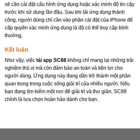
sẽ cần cài đặt cấu hình ứng dụng hoặc xác minh độ tin cậy
trước khi sử dụng lần đầu. Sau khi tải ứng dụng thành
công, người dùng chỉ cần vào phần cài đặt của iPhone để
cấp quyền xác minh ứng dụng là đã có thể truy cập bình
thường.
Kết luận
Như vậy, việc
tải app SC88
không chỉ mang lại những trải
nghiệm thú vị mà còn đảm bảo an toàn và tiện lợi cho
người dùng. Ứng dụng này đang dần trở thành một phần
quan trọng trong cuộc sống giải trí của nhiều người. Nếu
bạn đang tìm kiếm một nơi để giải trí và thư giãn, SC88
chính là lựa chọn hoàn hảo dành cho bạn.