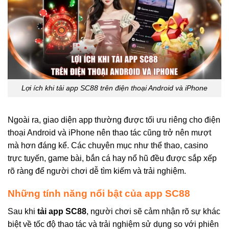
Lợi ích khi tải app SC88 trên điện thoại Android và iPhone
Ngoài ra, giao diện app thường được tối ưu riêng cho điện
thoại Android và iPhone nên thao tác cũng trở nên mượt
mà hơn đáng kể. Các chuyên mục như thể thao, casino
trực tuyến, game bài, bắn cá hay nổ hũ đều được sắp xếp
rõ ràng để người chơi dễ tìm kiếm và trải nghiệm.
Những tính năng nổi bật của app SC88
Sau khi
tải app SC88
, người chơi sẽ cảm nhận rõ sự khác
biệt về tốc độ thao tác và trải nghiệm sử dụng so với phiên