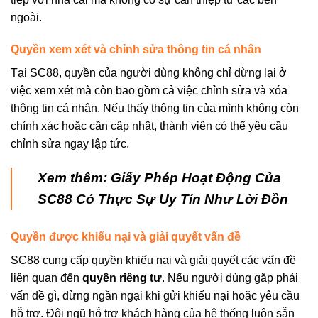
ngoài.
Quyền xem xét và chỉnh sửa thông tin cá nhân
Tại SC88, quyền của người dùng không chỉ dừng lại ở
việc xem xét mà còn bao gồm cả việc chỉnh sửa và xóa
thông tin cá nhân. Nếu thấy thông tin của mình không còn
chính xác hoặc cần cập nhật, thành viên có thể yêu cầu
chỉnh sửa ngay lập tức.
Xem thêm:
Giấy Phép Hoạt Động Của
SC88 Có Thực Sự Uy Tín Như Lời Đồn
Quyền được khiếu nại và giải quyết vấn đề
SC88 cung cấp quyền khiếu nại và giải quyết các vấn đề
liên quan đến
quyền riêng tư
. Nếu người dùng gặp phải
vấn đề gì, đừng ngần ngại khi gửi khiếu nại hoặc yêu cầu
hỗ trợ. Đội ngũ hỗ trợ khách hàng của hệ thống luôn sẵn