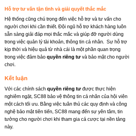
Hỗ trợ tư vấn tận tình và giải quyết thắc mắc
Hệ thống cũng chú trọng đến việc hỗ trợ và tư vấn cho
người chơi khi cần thiết. Đội ngũ hỗ trợ khách hàng luôn
sẵn sàng giải đáp mọi thắc mắc và giúp đỡ người dùng
trong việc quản lý tài khoản, thông tin cá nhân. Sự hỗ trợ
kịp thời và hiệu quả từ nhà cái là một phần quan trọng
trong việc đảm bảo
quyền riêng tư
và bảo mật cho người
chơi.
Kết luận
Với các chính sách
quyền riêng tư
được thực hiện
nghiêm ngặt, SC88 bảo vệ thông tin cá nhân của hội viên
một cách tối ưu. Bằng việc tuân thủ các quy định và công
nghệ bảo mật tiên tiến, SC88 mang đến sự yên tâm, tin
tưởng cho người chơi khi tham gia cá cược tại nền tảng
này.