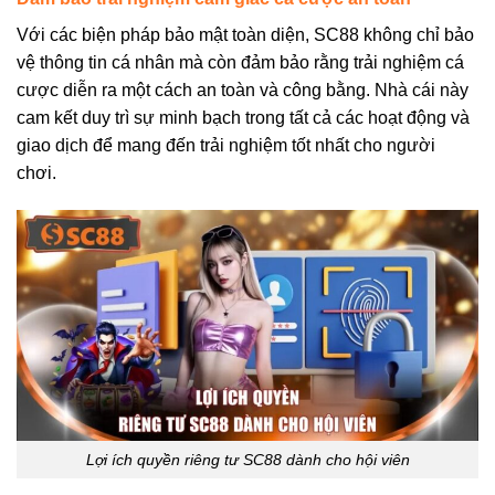
Với các biện pháp bảo mật toàn diện, SC88 không chỉ bảo
vệ thông tin cá nhân mà còn đảm bảo rằng trải nghiệm cá
cược diễn ra một cách an toàn và công bằng. Nhà cái này
cam kết duy trì sự minh bạch trong tất cả các hoạt động và
giao dịch để mang đến trải nghiệm tốt nhất cho người
chơi.
Lợi ích quyền riêng tư SC88 dành cho hội viên