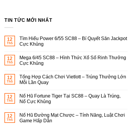
TIN TỨC MỚI NHẤT
Tìm Hiểu Power 6/55 SC88 – Bí Quyết Săn Jackpot
12
Th5
Cực Khủng
Mega 6/45 SC88 – Hình Thức Xổ Số Rinh Thưởng
12
Th5
Cực Khủng
Tổng Hợp Cách Chơi Vietlott – Trúng Thưởng Lớn
12
Th5
Mỗi Lần Quay
Nổ Hũ Fortune Tiger Tại SC88 – Quay Là Trúng,
12
Th5
Nổ Cực Khủng
Nổ Hũ Đường Mạt Chược – Tính Năng, Luật Chơi
12
Th5
Game Hấp Dẫn