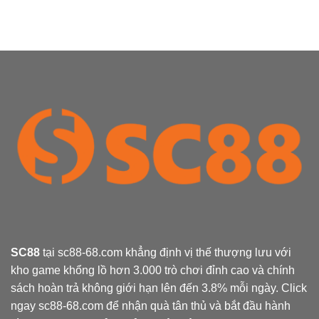
SC88
tại sc88-68.com khẳng định vị thế thượng lưu với
kho game khổng lồ hơn 3.000 trò chơi đỉnh cao và chính
sách hoàn trả không giới hạn lên đến 3.8% mỗi ngày. Click
ngay sc88-68.com để nhận quà tân thủ và bắt đầu hành