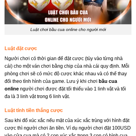
Luật chơi bầu cua online cho người mới
Luật đặt cược
Người chơi có thời gian để đặt cược (tùy vào từng nhà
cái) cho một ván chơi bằng chip của nhà cái quy định. Mỗi
phòng chơi sẽ có mức độ cược khác nhau và có thể thay
đổi theo tình hình của game. Lưu ý khi chơi
bầu cua
online
người chơi được đặt tối thiểu vào 1 linh vật và tối
đa là 3 linh vật trong 6 linh vật.
Luật tính tiền thắng cược
Sau khi đổ xúc xắc nếu mặt của xúc xắc trùng với hình đặt
cược thì người chơi ăn tiền. Ví dụ người chơi đặt 100USD
vào cửa cua mà có 2 con xúc xắc trong 3 con có hình cua