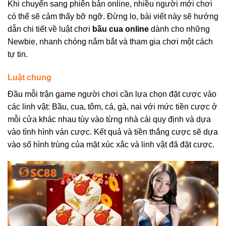
Khi chuyển sang phiên bản online, nhiều người mới chơi
có thể sẽ cảm thấy bỡ ngỡ. Đừng lo, bài viết này sẽ hướng
dẫn chi tiết về luật chơi
bầu cua online
dành cho những
Newbie, nhanh chóng nắm bắt và tham gia chơi một cách
tự tin.
Luật chung
Đầu mỗi trận game người chơi cần lựa chọn đặt cược vào
các linh vật: Bầu, cua, tôm, cá, gà, nai với mức tiền cược ở
mỗi cửa khác nhau tùy vào từng nhà cái quy định và dựa
vào tình hình ván cược. Kết quả và tiền thắng cược sẽ dựa
vào số hình trùng của mặt xúc xắc và linh vật đã đặt cược.