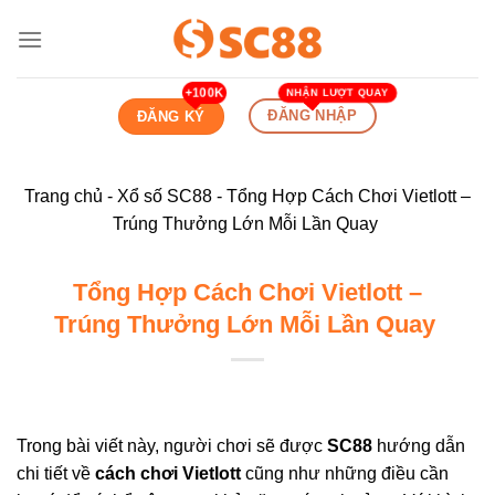
Skip
to
content
ĐĂNG NHẬP
ĐĂNG KÝ
Trang chủ
-
Xổ số SC88
-
Tổng Hợp Cách Chơi Vietlott –
Trúng Thưởng Lớn Mỗi Lần Quay
Tổng Hợp Cách Chơi Vietlott –
Trúng Thưởng Lớn Mỗi Lần Quay
Trong bài viết này, người chơi sẽ được
SC88
hướng dẫn
chi tiết về
cách chơi Vietlott
cũng như những điều cần