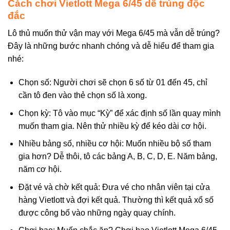
Cách chơi Vietlott Mega 6/45 dễ trúng độc
đắc
Lô thủ muốn thử vận may với Mega 6/45 mà vẫn dễ trúng?
Đây là những bước nhanh chóng và dễ hiểu để tham gia
nhé:
Chọn số: Người chơi sẽ chọn 6 số từ 01 đến 45, chỉ
cần tô đen vào thẻ chọn số là xong.
Chọn kỳ: Tô vào mục “Kỳ” để xác định số lần quay mình
muốn tham gia. Nên thử nhiều kỳ để kéo dài cơ hội.
Nhiều bảng số, nhiều cơ hội: Muốn nhiều bộ số tham
gia hơn? Dễ thôi, tô các bảng A, B, C, D, E. Năm bảng,
năm cơ hội.
Đặt vé và chờ kết quả: Đưa vé cho nhân viên tại cửa
hàng Vietlott và đợi kết quả. Thường thì kết quả xổ số
được công bố vào những ngày quay chính.