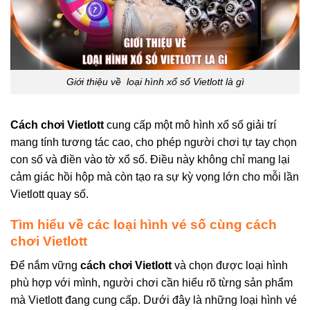
Giới thiệu về loại hình xổ số Vietlott là gì
Cách chơi Vietlott
cung cấp một mô hình xổ số giải trí
mang tính tương tác cao, cho phép người chơi tự tay chọn
con số và điền vào tờ xổ số. Điều này không chỉ mang lại
cảm giác hồi hộp mà còn tạo ra sự kỳ vọng lớn cho mỗi lần
Vietlott quay số.
Tìm hiểu về các loại hình vé số cùng cách
chơi Vietlott
Để nắm vững
cách chơi Vietlott
và chọn được loại hình
phù hợp với mình, người chơi cần hiểu rõ từng sản phẩm
mà Vietlott đang cung cấp. Dưới đây là những loại hình vé