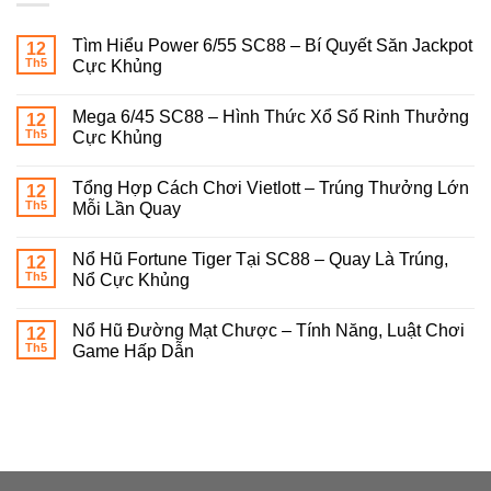
Tìm Hiểu Power 6/55 SC88 – Bí Quyết Săn Jackpot
12
Th5
Cực Khủng
Mega 6/45 SC88 – Hình Thức Xổ Số Rinh Thưởng
12
Th5
Cực Khủng
Tổng Hợp Cách Chơi Vietlott – Trúng Thưởng Lớn
12
Th5
Mỗi Lần Quay
Nổ Hũ Fortune Tiger Tại SC88 – Quay Là Trúng,
12
Th5
Nổ Cực Khủng
Nổ Hũ Đường Mạt Chược – Tính Năng, Luật Chơi
12
Th5
Game Hấp Dẫn