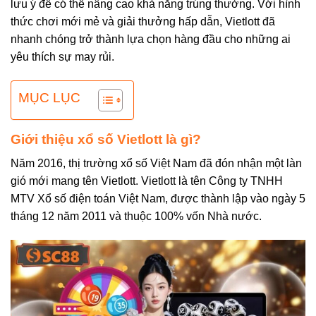
lưu ý để có thể nâng cao khả năng trúng thưởng. Với hình
thức chơi mới mẻ và giải thưởng hấp dẫn, Vietlott đã
nhanh chóng trở thành lựa chọn hàng đầu cho những ai
yêu thích sự may rủi.
MỤC LỤC
Giới thiệu xổ số Vietlott là gì?
Năm 2016, thị trường xổ số Việt Nam đã đón nhận một làn
gió mới mang tên Vietlott. Vietlott là tên Công ty TNHH
MTV Xổ số điện toán Việt Nam, được thành lập vào ngày 5
tháng 12 năm 2011 và thuộc 100% vốn Nhà nước.