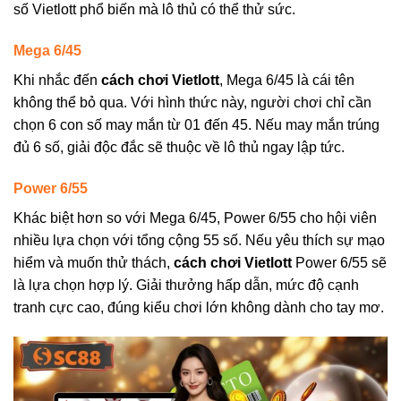
số Vietlott phổ biến mà lô thủ có thể thử sức.
Mega 6/45
Khi nhắc đến
cách chơi Vietlott
, Mega 6/45 là cái tên
không thể bỏ qua. Với hình thức này, người chơi chỉ cần
chọn 6 con số may mắn từ 01 đến 45. Nếu may mắn trúng
đủ 6 số, giải độc đắc sẽ thuộc về lô thủ ngay lập tức.
Power 6/55
Khác biệt hơn so với Mega 6/45, Power 6/55 cho hội viên
nhiều lựa chọn với tổng cộng 55 số. Nếu yêu thích sự mạo
hiểm và muốn thử thách,
cách chơi Vietlott
Power 6/55 sẽ
là lựa chọn hợp lý. Giải thưởng hấp dẫn, mức độ cạnh
tranh cực cao, đúng kiểu chơi lớn không dành cho tay mơ.