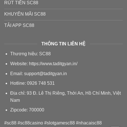
RÚT TIỀN SC88
KHUYẾN MÃI SC88
TẢI APP SC88
THÔNG TIN LIÊN HỆ
Thương hiệu: SC88
Website:
https://www.taditgyan.in/
Email:
support@taditgyan.in
Hotline: 0926 748 531
Địa chỉ: 93 Đ. Lê Thị Riêng, Thới An, Hồ Chí Minh, Việt
Nam
Zipcode: 700000
#sc88 #sc88casino #slotgamesc88 #nhacaisc88