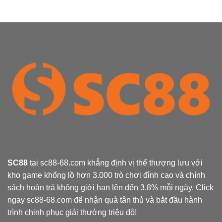
SC88
tại sc88-68.com khẳng định vị thế thượng lưu với
kho game khổng lồ hơn 3.000 trò chơi đỉnh cao và chính
sách hoàn trả không giới hạn lên đến 3.8% mỗi ngày. Click
ngay sc88-68.com để nhận quà tân thủ và bắt đầu hành
trình chinh phục giải thưởng triệu đô!