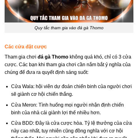
Quy tắc tham gia vào đá gà Thomo
Các cửa đặt cược
Tham gia chơi
đá gà Thomo
không quá khó, chỉ có 3 cửa
cược. Các bạn khi tham gia chơi cần nắm bắt ý nghĩa của
chúng để đưa ra quyết định sáng suốt:
Cửa Wala: hội viên dự đoán chiến binh của người chơi
sẽ giành cơ hội chiến thắng.
Cửa Meron: Tình huống mọi người nhận định chiến
binh của nhà cái giành lợi thế nhiều hơn.
Cửa BDD: Đây là cửa cược hòa. Tỷ lệ thưởng của cửa
này cao nhất, tuy nhiên cũng đồng nghĩa với cơ hội