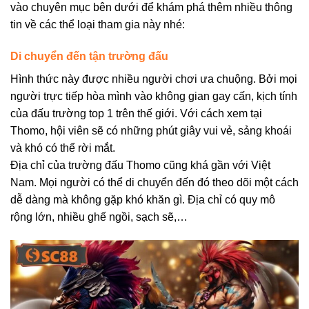
vào chuyên mục bên dưới để khám phá thêm nhiều thông
tin về các thể loại tham gia này nhé:
Di chuyển đến tận trường đấu
Hình thức này được nhiều người chơi ưa chuộng. Bởi mọi
người trực tiếp hòa mình vào không gian gay cấn, kịch tính
của đấu trường top 1 trên thế giới. Với cách xem tại
Thomo, hội viên sẽ có những phút giây vui vẻ, sảng khoái
và khó có thể rời mắt.
Địa chỉ của trường đấu Thomo cũng khá gần với Việt
Nam. Mọi người có thể di chuyển đến đó theo dõi một cách
dễ dàng mà không gặp khó khăn gì. Địa chỉ có quy mô
rộng lớn, nhiều ghế ngồi, sạch sẽ,…