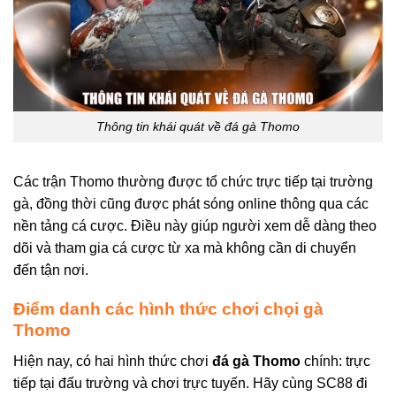
Thông tin khái quát về đá gà Thomo
Các trận Thomo thường được tổ chức trực tiếp tại trường
gà, đồng thời cũng được phát sóng online thông qua các
nền tảng cá cược. Điều này giúp người xem dễ dàng theo
dõi và tham gia cá cược từ xa mà không cần di chuyển
đến tận nơi.
Điểm danh các hình thức chơi chọi gà
Thomo
Hiện nay, có hai hình thức chơi
đá gà Thomo
chính: trực
tiếp tại đấu trường và chơi trực tuyến. Hãy cùng SC88 đi