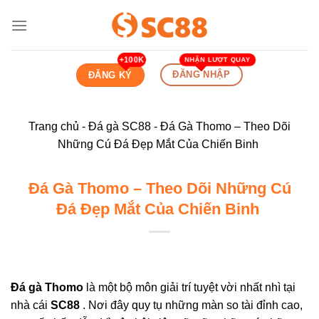
Skip
to
content
ĐĂNG NHẬP
ĐĂNG KÝ
Trang chủ
-
Đá gà SC88
-
Đá Gà Thomo – Theo Dõi
Những Cú Đá Đẹp Mắt Của Chiến Binh
Đá Gà Thomo – Theo Dõi Những Cú
Đá Đẹp Mắt Của Chiến Binh
Đá gà Thomo
là một bộ môn giải trí tuyệt vời nhất nhì tại
nhà cái
SC88
. Nơi đây quy tụ những màn so tài đỉnh cao,