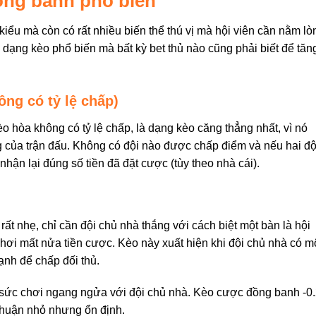
đồng banh phổ biến
ểu mà còn có rất nhiều biến thể thú vị mà hội viên cần nằm lò
dạng kèo phổ biến mà bất kỳ bet thủ nào cũng phải biết để tăn
ng có tỷ lệ chấp)
o hòa không có tỷ lệ chấp, là dạng kèo căng thẳng nhất, vì nó
g của trận đấu. Không có đội nào được chấp điểm và nếu hai độ
hận lại đúng số tiền đã đặt cược (tùy theo nhà cái).
ất nhẹ, chỉ cần đội chủ nhà thắng với cách biệt một bàn là hội
hơi mất nửa tiền cược. Kèo này xuất hiện khi đội chủ nhà có m
ạnh để chấp đối thủ.
 sức chơi ngang ngửa với đội chủ nhà. Kèo cược đồng banh -0
 nhuận nhỏ nhưng ổn định.