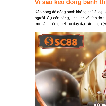
Vì sao kèo đồng banh t
Kèo bóng đá đồng banh không chỉ là loại 
người. Sự cân bằng, kịch tính và tính đơn
mới lẫn những bet thủ dày dạn kinh nghiệ