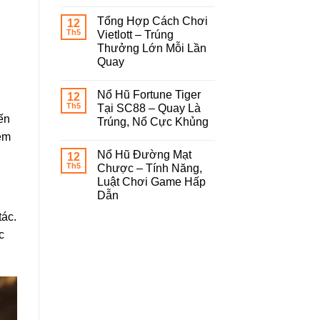
Tổng Hợp Cách Chơi
12
Th5
Vietlott – Trúng
Thưởng Lớn Mỗi Lần
Quay
Nổ Hũ Fortune Tiger
12
Th5
Tại SC88 – Quay Là
ến
Trúng, Nổ Cực Khủng
iệm
Nổ Hũ Đường Mạt
12
Th5
Chược – Tính Năng,
Luật Chơi Game Hấp
Dẫn
tác.
c