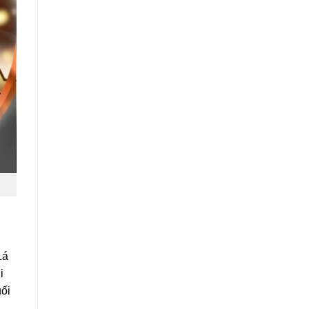
Lá
i
uối