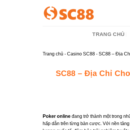
Skip
to
content
TRANG CHỦ
Trang chủ
-
Casino SC88
-
SC88 – Địa Ch
SC88 – Địa Chỉ Chơ
Poker online
đang trở thành một trong nhữ
hấp dẫn trên từng bàn cược. Với nền tảng