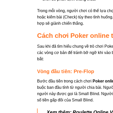
Trong mỗi vòng, người chơi có thể lựa chọ
hoặc kiểm bài (Check) tùy theo tình huống.
hợp sẽ giành chiến thắng.
Cách chơi Poker online 
Sau khi đã tìm hiểu chung về trò chơi Pok
các vòng cơ bản để tránh bỡ ngỡ khi vào
bắt:
Vòng đầu tiên: Pre-Flop
Bước đầu tiên trong cách chơi
Poker onl
buộc ban đầu tính từ người chia bài. Người
người này được gọi là Small Blind. Người t
số tiền gấp đôi của Small Blind.
Xem thêm:
Roulette Online 