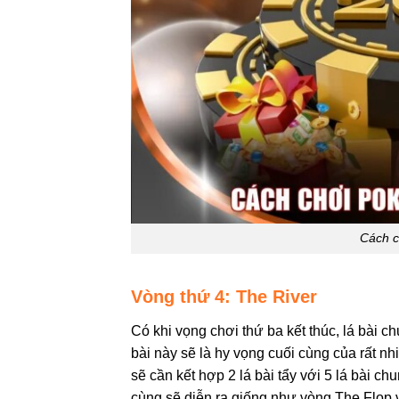
Cách c
Vòng thứ 4: The River
Có khi vọng chơi thứ ba kết thúc, lá bài c
bài này sẽ là hy vọng cuối cùng của rất 
sẽ cần kết hợp 2 lá bài tẩy với 5 lá bài c
cùng sẽ diễn ra giống như vòng The Flop 