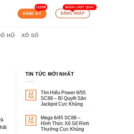
ĐĂNG NHẬP
ĐĂNG KÝ
NỔ HŨ
XỔ SỐ
TIN TỨC MỚI NHẤT
Tìm Hiểu Power 6/55
12
Th5
SC88 – Bí Quyết Săn
Jackpot Cực Khủng
Mega 6/45 SC88 –
12
và
Th5
Hình Thức Xổ Số Rinh
hất
Thưởng Cực Khủng